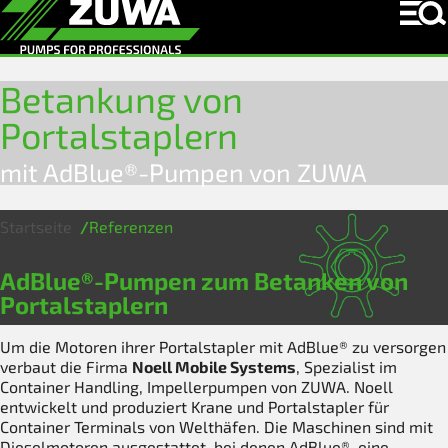
Betankung von
Portalstaplern
mit AdBlue®-Pumpen von ZUWA
Startseite
Referenzen
AdBlue®-Pumpen zum Betanken von
Portalstaplern
Um die Motoren ihrer Portalstapler mit AdBlue® zu versorgen
verbaut die Firma
Noell Mobile Systems
, Spezialist im
Container Handling, Impellerpumpen von ZUWA. Noell
entwickelt und produziert Krane und Portalstapler für
Container Terminals von Welthäfen. Die Maschinen sind mit
Dieselmotoren ausgestattet, bei denen AdBlue®, eine