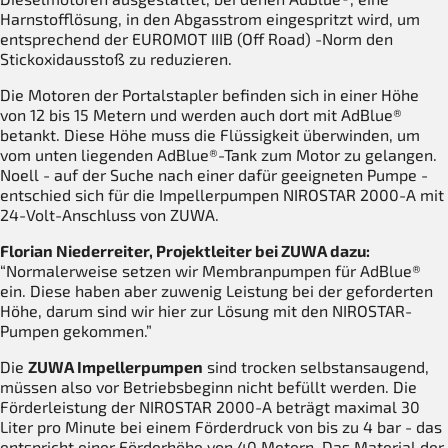
Harnstofflösung, in den Abgasstrom eingespritzt wird, um
entsprechend der EUROMOT IIIB (Off Road) -Norm den
Stickoxidausstoß zu reduzieren.
Die Motoren der Portalstapler befinden sich in einer Höhe
von 12 bis 15 Metern und werden auch dort mit AdBlue®
betankt. Diese Höhe muss die Flüssigkeit überwinden, um
vom unten liegenden AdBlue®-Tank zum Motor zu gelangen.
Noell - auf der Suche nach einer dafür geeigneten Pumpe -
entschied sich für die Impellerpumpen NIROSTAR 2000-A mit
24-Volt-Anschluss von ZUWA.
Florian Niederreiter, Projektleiter bei ZUWA dazu:
“Normalerweise setzen wir Membranpumpen für AdBlue®
ein. Diese haben aber zuwenig Leistung bei der geforderten
Höhe, darum sind wir hier zur Lösung mit den NIROSTAR-
Pumpen gekommen.”
Die
ZUWA Impellerpumpen
sind trocken selbstansaugend,
müssen also vor Betriebsbeginn nicht befüllt werden. Die
Förderleistung der NIROSTAR 2000-A beträgt maximal 30
Liter pro Minute bei einem Förderdruck von bis zu 4 bar - das
entspricht einer Förderhöhe von 40 Metern. Das Material der