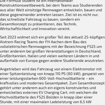
Die Formula Student ist ein internationaler
Konstruktionswettbewerb, bei dem Teams aus Studierenden
aus aller Welt einsitzige Rennwagen entwickeln, bauen und
diese gegeneinander antreten lassen. Ziel ist es nicht nur,
das schnellste Fahrzeug zu bauen, sondern ein
Gesamtkonzept zu präsentieren, das Technik,
Wirtschaftlichkeit und Innovation vereint.
Seit 2023 widmet sich ein großer Teil des aktuell 25-köpfigen
Aixtrem Racing Teams der FH Aachen dem Bau des
vollelektrischen Rennwagens mit der Bezeichnung FS25 um
unter anderem bei großen Veranstaltungen in Deutschland,
Großbritannien, Italien und vielen weiteren Ländern in und
außerhalb von Europa gegen andere Studierende anzutreten.
Angetrieben wird das Fahrzeug von einem Elektromotor mit
einer Spitzenleistung von knapp 110 PS (80 kW), gespeist von
einer leistungsstarken 600-Volt-Hochvoltbatterie – ein
kraftvolles und modernes Gesamtpaket. Zum Gesamtkonzept
gehört unter anderem auch ein eigens konstruiertes und
entwickeltes externes EV Charging Cart, mit welchem die
Hochvoltbatterie des FS25 Boliden in knapp über einer
Stunde, mit einer maximalen Ladeleistung von 6,5 kW