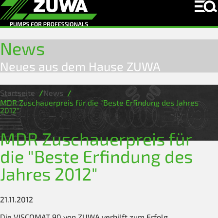
News
Neues aus dem Hause ZUWA
Startseite
News
MDR Zuschauerpreis für die "Beste Erfindung des Jahres
2012"
MDR Zuschauerpreis für
die "Beste Erfindung des
Jahres 2012"
21.11.2012
Die VISCOMAT 90 von ZUWA verhilft zum Erfolg